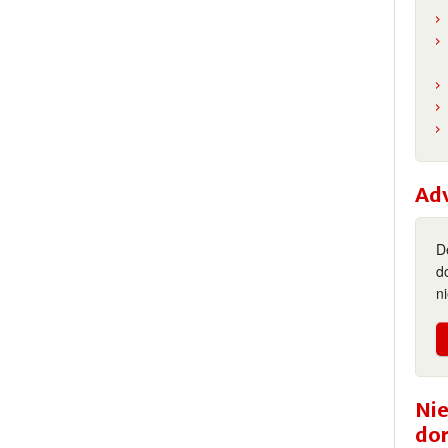
Ad
D
d
n
Nie
do