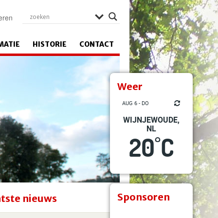
eren
MATIE
HISTORIE
CONTACT
Weer
AUG 6 - DO
WIJNJEWOUDE,
NL
20
C
°
Sponsoren
tste nieuws