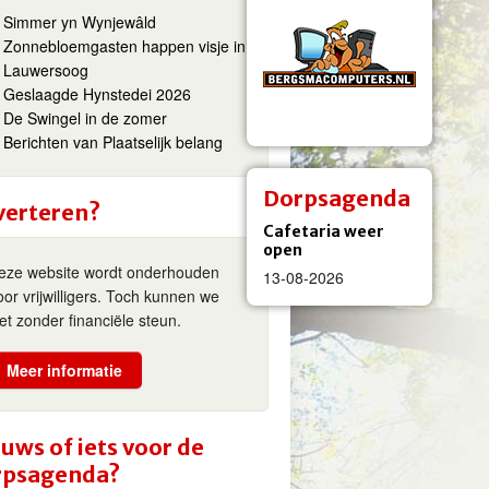
Simmer yn Wynjewâld
Zonnebloemgasten happen visje in
Lauwersoog
Geslaagde Hynstedei 2026
De Swingel in de zomer
Berichten van Plaatselijk belang
Dorpsagenda
verteren?
Cafetaria weer
open
eze website wordt onderhouden
13-08-2026
oor vrijwilligers. Toch kunnen we
iet zonder financiële steun.
Meer informatie
uws of iets voor de
rpsagenda?