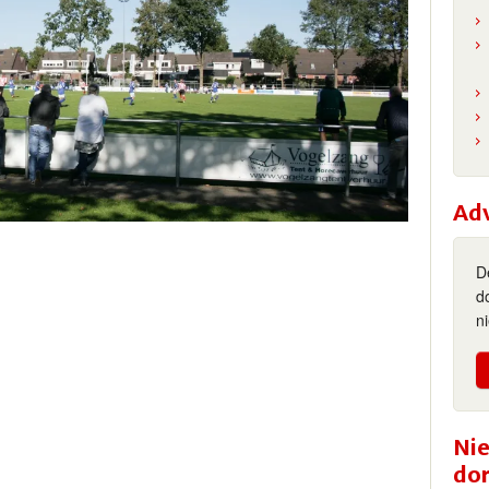
Ad
D
d
n
Nie
do