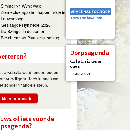
Simmer yn Wynjewâld
Zonnebloemgasten happen visje in
Lauwersoog
Geslaagde Hynstedei 2026
De Swingel in de zomer
Berichten van Plaatselijk belang
Dorpsagenda
verteren?
Cafetaria weer
open
eze website wordt onderhouden
13-08-2026
oor vrijwilligers. Toch kunnen we
iet zonder financiële steun.
Meer informatie
uws of iets voor de
rpsagenda?