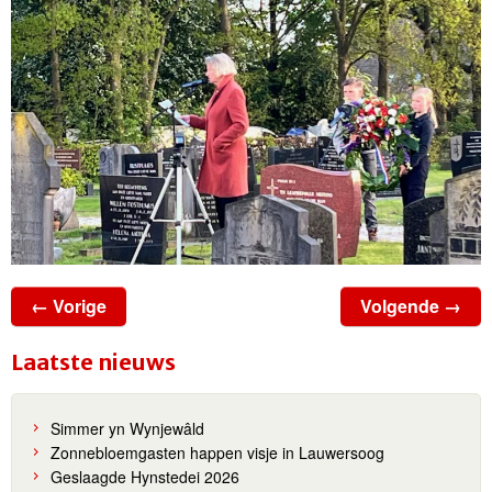
← Vorige
Volgende →
Laatste nieuws
Simmer yn Wynjewâld
Zonnebloemgasten happen visje in Lauwersoog
Geslaagde Hynstedei 2026