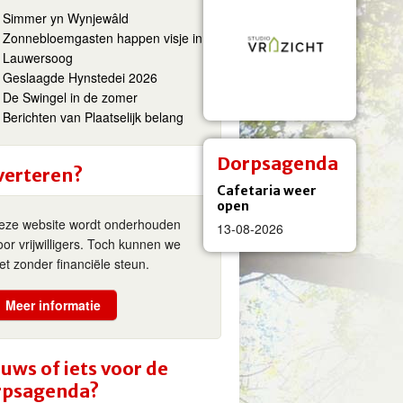
Simmer yn Wynjewâld
Zonnebloemgasten happen visje in
Lauwersoog
Geslaagde Hynstedei 2026
De Swingel in de zomer
Berichten van Plaatselijk belang
Dorpsagenda
verteren?
Cafetaria weer
open
eze website wordt onderhouden
13-08-2026
oor vrijwilligers. Toch kunnen we
iet zonder financiële steun.
Meer informatie
uws of iets voor de
rpsagenda?