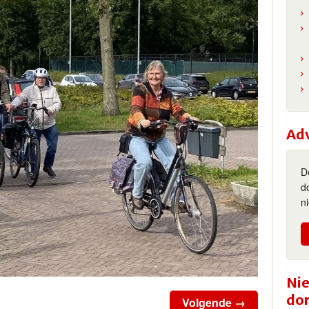
Ad
D
d
n
Nie
do
Volgende →