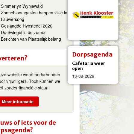
Simmer yn Wynjewâld
Zonnebloemgasten happen visje in
Lauwersoog
Geslaagde Hynstedei 2026
De Swingel in de zomer
Berichten van Plaatselijk belang
Dorpsagenda
verteren?
Cafetaria weer
open
eze website wordt onderhouden
13-08-2026
oor vrijwilligers. Toch kunnen we
iet zonder financiële steun.
Meer informatie
uws of iets voor de
rpsagenda?