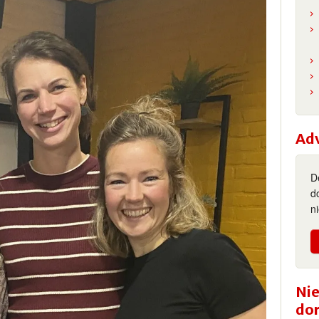
Ad
D
d
n
Nie
do