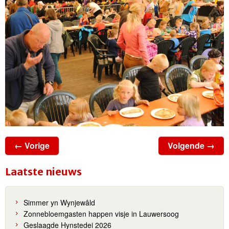
← Vorige
Volgende →
Laatste nieuws
Simmer yn Wynjewâld
Zonnebloemgasten happen visje in Lauwersoog
Geslaagde Hynstedei 2026