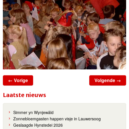
← Vorige
Volgende →
Laatste nieuws
Simmer yn Wynjewâld
Zonnebloemgasten happen visje in Lauwersoog
Geslaagde Hynstedei 2026