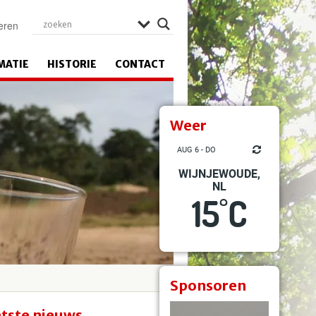
eren
MATIE
HISTORIE
CONTACT
Weer
AUG 6 - DO
WIJNJEWOUDE,
NL
15
C
°
Sponsoren
tste nieuws