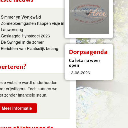
Simmer yn Wynjewâld
Zonnebloemgasten happen visje in
Lauwersoog
Geslaagde Hynstedei 2026
De Swingel in de zomer
Berichten van Plaatselijk belang
Dorpsagenda
Cafetaria weer
open
verteren?
13-08-2026
eze website wordt onderhouden
oor vrijwilligers. Toch kunnen we
iet zonder financiële steun.
Meer informatie