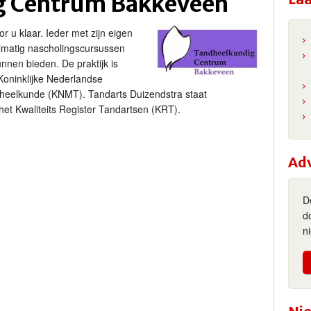
g Centrum Bakkeveen
or u klaar. Ieder met zijn eigen
elmatig nascholingscursussen
nnen bieden. De praktijk is
Koninklijke Nederlandse
dheelkunde (KNMT). Tandarts Duizendstra staat
 het Kwaliteits Register Tandartsen (KRT).
Ad
D
d
n