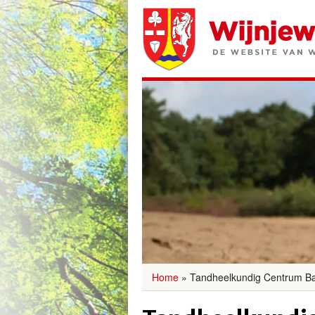
Home
»
Tandheelkundig Centrum B