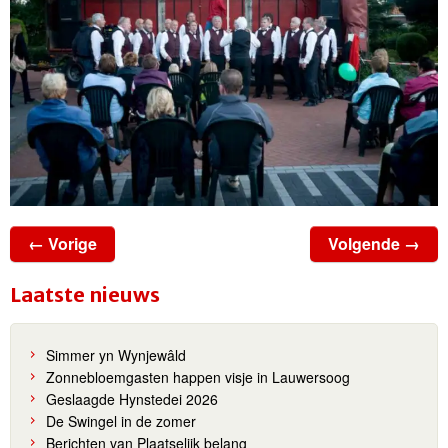
← Vorige
Volgende →
Laatste nieuws
Simmer yn Wynjewâld
Zonnebloemgasten happen visje in Lauwersoog
Geslaagde Hynstedei 2026
De Swingel in de zomer
Berichten van Plaatselijk belang