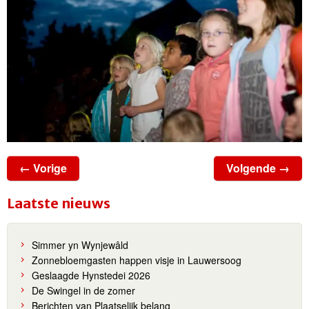
← Vorige
Volgende →
Laatste nieuws
Simmer yn Wynjewâld
Zonnebloemgasten happen visje in Lauwersoog
Geslaagde Hynstedei 2026
De Swingel in de zomer
Berichten van Plaatselijk belang