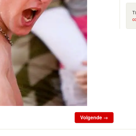
T
c
Volgende →