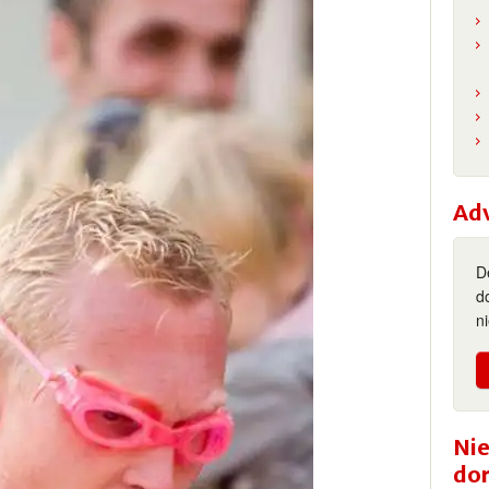
Ad
D
d
n
Nie
do