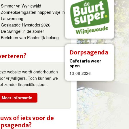
Simmer yn Wynjewâld
Zonnebloemgasten happen visje in
Lauwersoog
Geslaagde Hynstedei 2026
De Swingel in de zomer
Berichten van Plaatselijk belang
Dorpsagenda
verteren?
Cafetaria weer
open
eze website wordt onderhouden
13-08-2026
oor vrijwilligers. Toch kunnen we
iet zonder financiële steun.
Meer informatie
uws of iets voor de
rpsagenda?