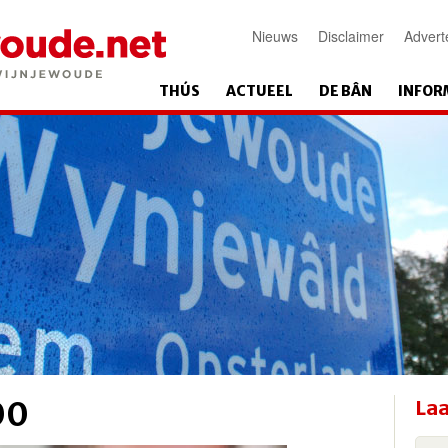
Nieuws
Disclaimer
Advert
THÚS
ACTUEEL
DE BÂN
INFOR
00
Laa