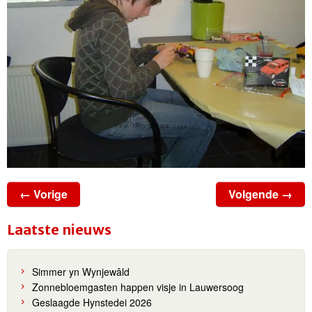
← Vorige
Volgende →
Laatste nieuws
Simmer yn Wynjewâld
Zonnebloemgasten happen visje in Lauwersoog
Geslaagde Hynstedei 2026