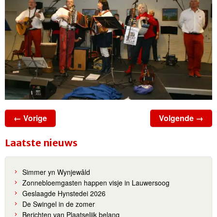
← Vorige
Volgende →
Laatste nieuws
Simmer yn Wynjewâld
Zonnebloemgasten happen visje in Lauwersoog
Geslaagde Hynstedei 2026
De Swingel in de zomer
Berichten van Plaatselijk belang