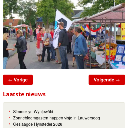
← Vorige
Volgende →
Laatste nieuws
Simmer yn Wynjewâld
Zonnebloemgasten happen visje in Lauwersoog
Geslaagde Hynstedei 2026