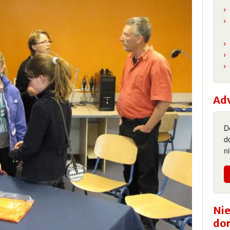
Ad
D
d
n
Nie
do