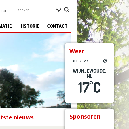
eren
MATIE
HISTORIE
CONTACT
Weer
AUG 7 - VR
WIJNJEWOUDE,
NL
17
C
°
Sponsoren
tste nieuws