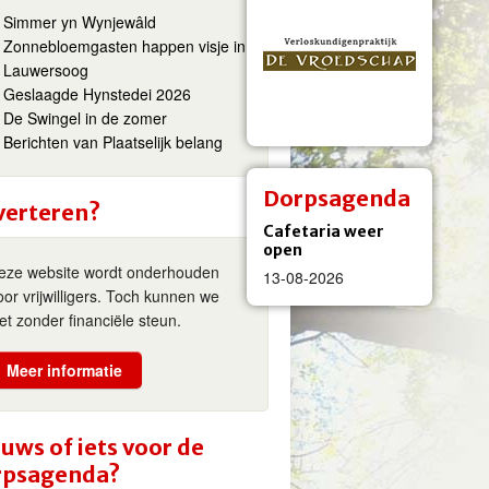
Simmer yn Wynjewâld
Zonnebloemgasten happen visje in
Lauwersoog
Geslaagde Hynstedei 2026
De Swingel in de zomer
Berichten van Plaatselijk belang
Dorpsagenda
verteren?
Cafetaria weer
open
eze website wordt onderhouden
13-08-2026
oor vrijwilligers. Toch kunnen we
iet zonder financiële steun.
Meer informatie
uws of iets voor de
rpsagenda?