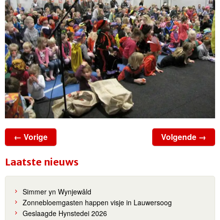
← Vorige
Volgende →
Laatste nieuws
Simmer yn Wynjewâld
Zonnebloemgasten happen visje in Lauwersoog
Geslaagde Hynstedei 2026