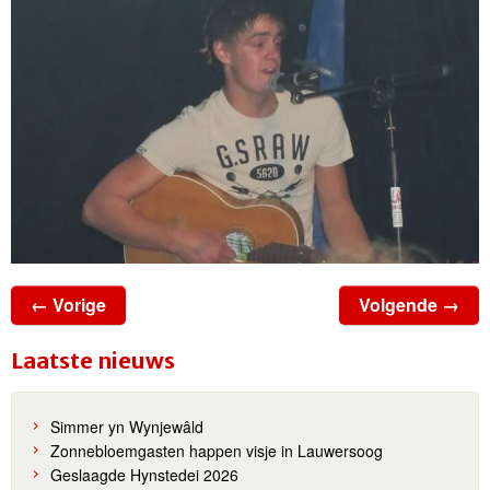
← Vorige
Volgende →
Laatste nieuws
Simmer yn Wynjewâld
Zonnebloemgasten happen visje in Lauwersoog
Geslaagde Hynstedei 2026