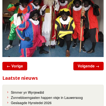
← Vorige
Volgende →
Laatste nieuws
Simmer yn Wynjewâld
Zonnebloemgasten happen visje in Lauwersoog
Geslaagde Hynstedei 2026