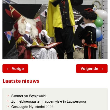
← Vorige
Volgende →
Laatste nieuws
Simmer yn Wynjewâld
Zonnebloemgasten happen visje in Lauwersoog
Geslaagde Hynstedei 2026