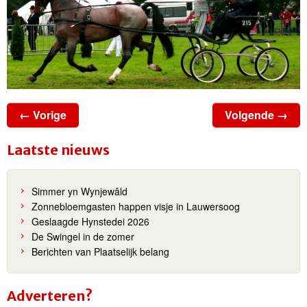
← Vorige
Volgende →
Laatste nieuws
Simmer yn Wynjewâld
Zonnebloemgasten happen visje in Lauwersoog
Geslaagde Hynstedei 2026
De Swingel in de zomer
Berichten van Plaatselijk belang
Adverteren?