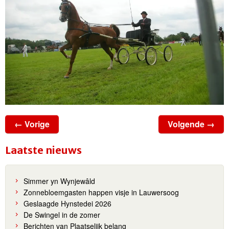
← Vorige
Volgende →
Laatste nieuws
Simmer yn Wynjewâld
Zonnebloemgasten happen visje in Lauwersoog
Geslaagde Hynstedei 2026
De Swingel in de zomer
Berichten van Plaatselijk belang