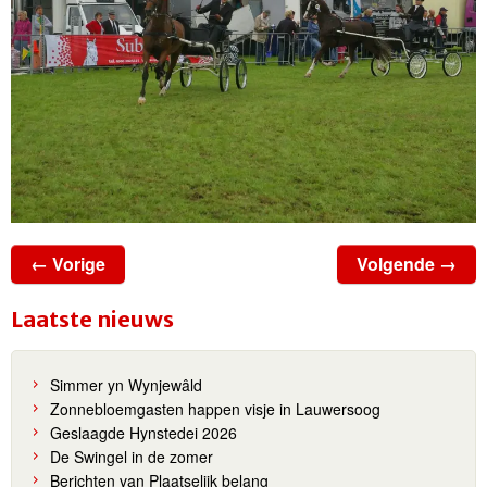
← Vorige
Volgende →
Laatste nieuws
Simmer yn Wynjewâld
Zonnebloemgasten happen visje in Lauwersoog
Geslaagde Hynstedei 2026
De Swingel in de zomer
Berichten van Plaatselijk belang