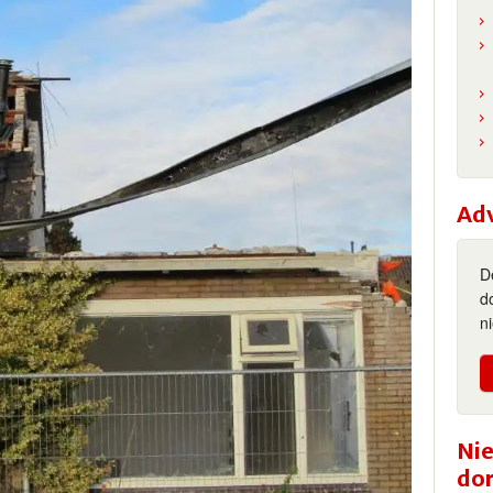
Ad
D
d
n
Nie
do