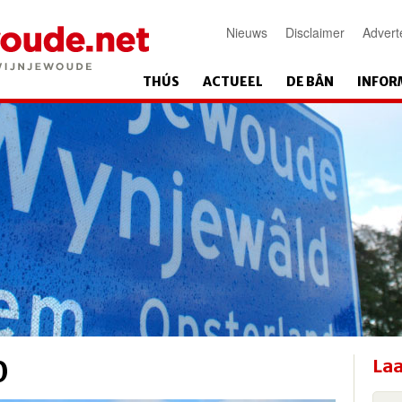
Nieuws
Disclaimer
Advert
THÚS
ACTUEEL
DE BÂN
INFOR
0
Laa