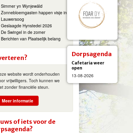
Simmer yn Wynjewâld
Zonnebloemgasten happen visje in
Lauwersoog
Geslaagde Hynstedei 2026
De Swingel in de zomer
Berichten van Plaatselijk belang
Dorpsagenda
verteren?
Cafetaria weer
open
eze website wordt onderhouden
13-08-2026
oor vrijwilligers. Toch kunnen we
iet zonder financiële steun.
Meer informatie
uws of iets voor de
rpsagenda?