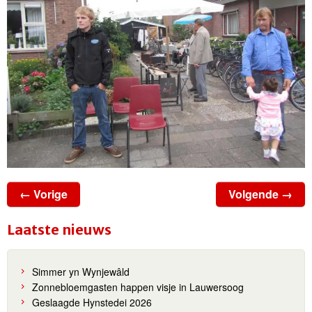
← Vorige
Volgende →
Laatste nieuws
Simmer yn Wynjewâld
Zonnebloemgasten happen visje in Lauwersoog
Geslaagde Hynstedei 2026