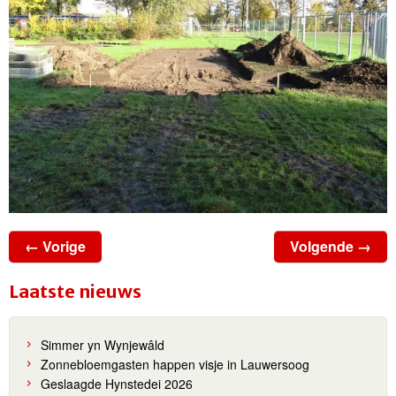
← Vorige
Volgende →
Laatste nieuws
Simmer yn Wynjewâld
Zonnebloemgasten happen visje in Lauwersoog
Geslaagde Hynstedei 2026