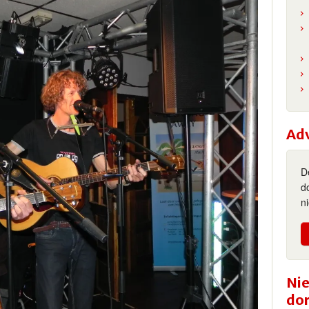
Ad
D
d
n
Nie
do