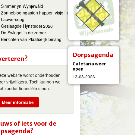
Simmer yn Wynjewâld
Zonnebloemgasten happen visje in
Lauwersoog
Geslaagde Hynstedei 2026
De Swingel in de zomer
Berichten van Plaatselijk belang
Dorpsagenda
verteren?
Cafetaria weer
open
eze website wordt onderhouden
13-08-2026
oor vrijwilligers. Toch kunnen we
iet zonder financiële steun.
Meer informatie
uws of iets voor de
rpsagenda?