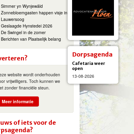
Simmer yn Wynjewâld
Zonnebloemgasten happen visje in
Lauwersoog
Geslaagde Hynstedei 2026
De Swingel in de zomer
Berichten van Plaatselijk belang
Dorpsagenda
verteren?
Cafetaria weer
open
eze website wordt onderhouden
13-08-2026
oor vrijwilligers. Toch kunnen we
iet zonder financiële steun.
Meer informatie
uws of iets voor de
rpsagenda?