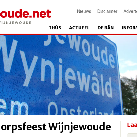
Nieuws
Disclaimer
Advert
THÚS
ACTUEEL
DE BÂN
INFOR
orpsfeest Wijnjewoude
Laa