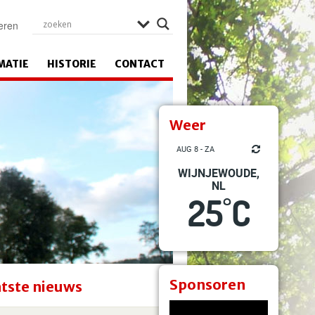
eren
MATIE
HISTORIE
CONTACT
Weer
AUG 8 - ZA
WIJNJEWOUDE,
NL
25
C
°
Sponsoren
tste nieuws