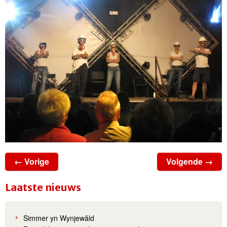
← Vorige
Volgende →
Laatste nieuws
Simmer yn Wynjewâld