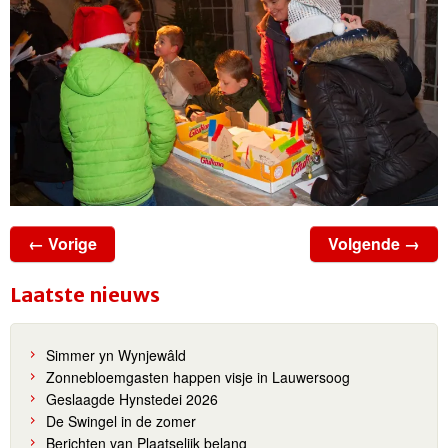
← Vorige
Volgende →
Laatste nieuws
Simmer yn Wynjewâld
Zonnebloemgasten happen visje in Lauwersoog
Geslaagde Hynstedei 2026
De Swingel in de zomer
Berichten van Plaatselijk belang