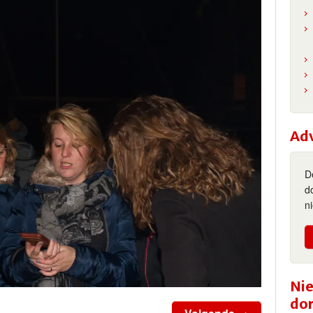
Ad
D
d
n
Nie
do