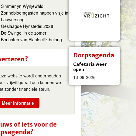
Simmer yn Wynjewâld
Zonnebloemgasten happen visje in
Lauwersoog
Geslaagde Hynstedei 2026
De Swingel in de zomer
Berichten van Plaatselijk belang
Dorpsagenda
verteren?
Cafetaria weer
open
eze website wordt onderhouden
13-08-2026
oor vrijwilligers. Toch kunnen we
iet zonder financiële steun.
Meer informatie
uws of iets voor de
rpsagenda?