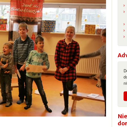
Ad
D
d
n
Nie
do