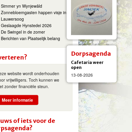
Simmer yn Wynjewâld
Zonnebloemgasten happen visje in
Lauwersoog
Geslaagde Hynstedei 2026
De Swingel in de zomer
Berichten van Plaatselijk belang
Dorpsagenda
verteren?
Cafetaria weer
open
eze website wordt onderhouden
13-08-2026
oor vrijwilligers. Toch kunnen we
iet zonder financiële steun.
Meer informatie
uws of iets voor de
rpsagenda?