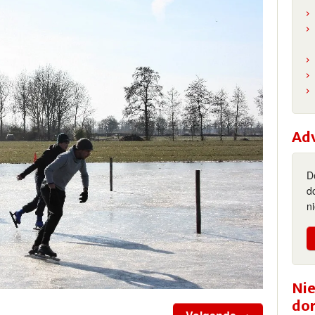
Ad
D
d
n
Nie
do