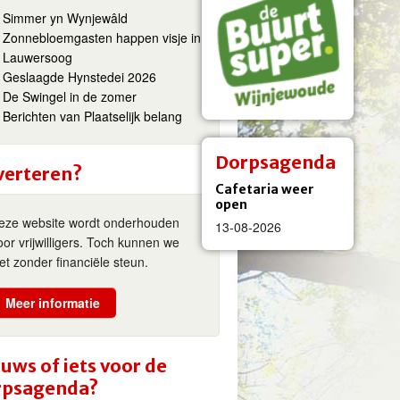
Simmer yn Wynjewâld
Zonnebloemgasten happen visje in
Lauwersoog
Geslaagde Hynstedei 2026
De Swingel in de zomer
Berichten van Plaatselijk belang
Dorpsagenda
verteren?
Cafetaria weer
open
eze website wordt onderhouden
13-08-2026
oor vrijwilligers. Toch kunnen we
iet zonder financiële steun.
Meer informatie
uws of iets voor de
rpsagenda?