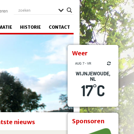
eren
MATIE
HISTORIE
CONTACT
Weer
AUG 7 - VR
WIJNJEWOUDE,
NL
17
C
°
Sponsoren
tste nieuws