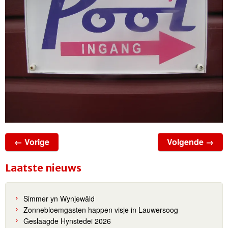
← Vorige
Volgende →
Laatste nieuws
Simmer yn Wynjewâld
Zonnebloemgasten happen visje in Lauwersoog
Geslaagde Hynstedei 2026