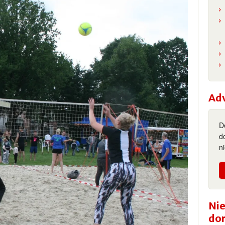
Ad
D
d
n
Nie
do