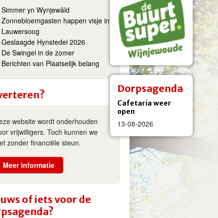
Simmer yn Wynjewâld
Zonnebloemgasten happen visje in
Lauwersoog
Geslaagde Hynstedei 2026
De Swingel in de zomer
Berichten van Plaatselijk belang
Dorpsagenda
verteren?
Cafetaria weer
open
eze website wordt onderhouden
13-08-2026
oor vrijwilligers. Toch kunnen we
iet zonder financiële steun.
Meer informatie
uws of iets voor de
rpsagenda?