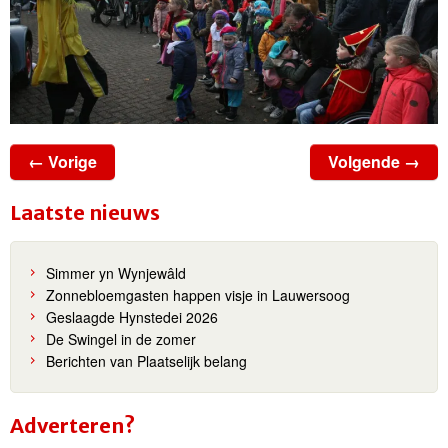
← Vorige
Volgende →
Laatste nieuws
Simmer yn Wynjewâld
Zonnebloemgasten happen visje in Lauwersoog
Geslaagde Hynstedei 2026
De Swingel in de zomer
Berichten van Plaatselijk belang
Adverteren?