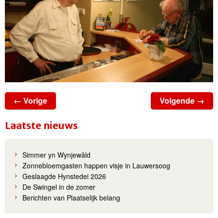
← Vorige
Volgende →
Laatste nieuws
Simmer yn Wynjewâld
Zonnebloemgasten happen visje in Lauwersoog
Geslaagde Hynstedei 2026
De Swingel in de zomer
Berichten van Plaatselijk belang