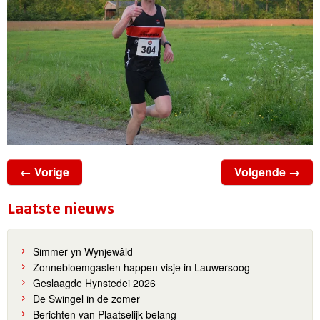
← Vorige
Volgende →
Laatste nieuws
Simmer yn Wynjewâld
Zonnebloemgasten happen visje in Lauwersoog
Geslaagde Hynstedei 2026
De Swingel in de zomer
Berichten van Plaatselijk belang