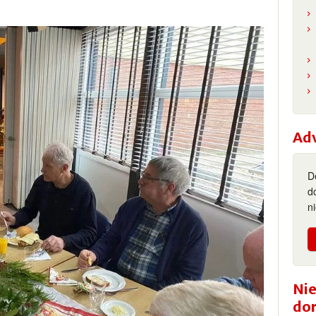
Ad
D
d
n
Nie
do