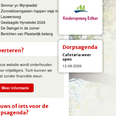
Simmer yn Wynjewâld
Zonnebloemgasten happen visje in
Lauwersoog
Geslaagde Hynstedei 2026
De Swingel in de zomer
Berichten van Plaatselijk belang
Dorpsagenda
verteren?
Cafetaria weer
open
eze website wordt onderhouden
13-08-2026
oor vrijwilligers. Toch kunnen we
iet zonder financiële steun.
Meer informatie
uws of iets voor de
rpsagenda?