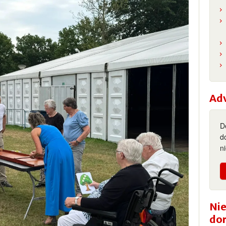
Ad
D
d
n
Nie
do