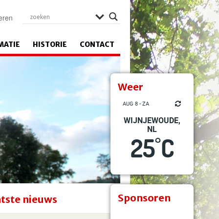
eren
MATIE
HISTORIE
CONTACT
Weer
AUG 8 - ZA
WIJNJEWOUDE,
NL
25
C
°
Sponsoren
tste nieuws