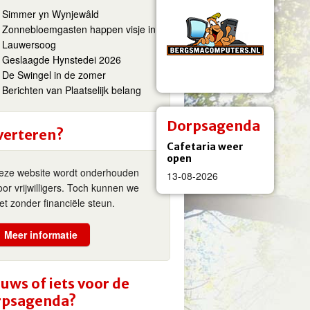
Simmer yn Wynjewâld
Zonnebloemgasten happen visje in
Lauwersoog
Geslaagde Hynstedei 2026
De Swingel in de zomer
Berichten van Plaatselijk belang
Dorpsagenda
verteren?
Cafetaria weer
open
eze website wordt onderhouden
13-08-2026
oor vrijwilligers. Toch kunnen we
iet zonder financiële steun.
Meer informatie
uws of iets voor de
rpsagenda?