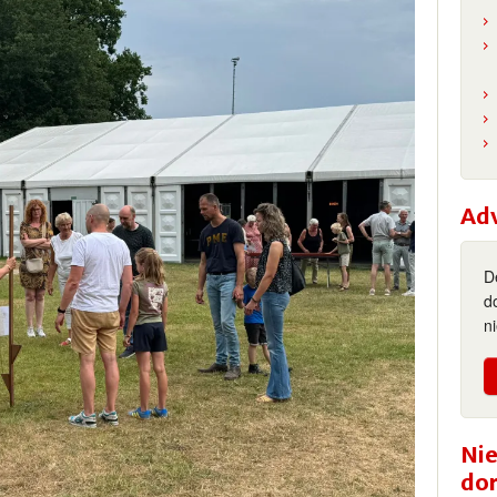
Ad
D
d
n
Nie
do