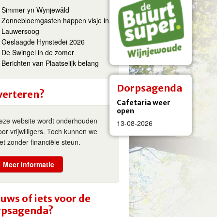
Simmer yn Wynjewâld
Zonnebloemgasten happen visje in
Lauwersoog
Geslaagde Hynstedei 2026
De Swingel in de zomer
Berichten van Plaatselijk belang
Dorpsagenda
verteren?
Cafetaria weer
open
eze website wordt onderhouden
13-08-2026
oor vrijwilligers. Toch kunnen we
iet zonder financiële steun.
Meer informatie
uws of iets voor de
rpsagenda?