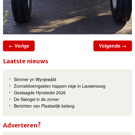
← Vorige
Volgende →
Laatste nieuws
Simmer yn Wynjewâld
Zonnebloemgasten happen visje in Lauwersoog
Geslaagde Hynstedei 2026
De Swingel in de zomer
Berichten van Plaatselijk belang
Adverteren?