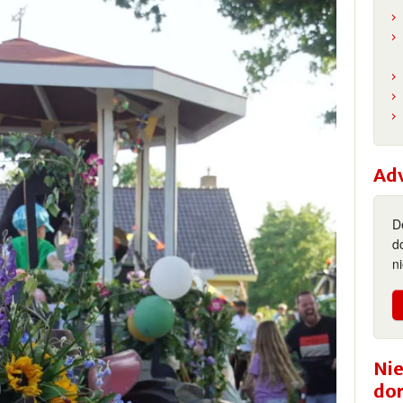
Ad
D
d
n
Nie
do