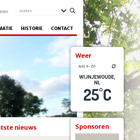
eren
MATIE
HISTORIE
CONTACT
Weer
AUG 9 - ZO
WIJNJEWOUDE,
NL
25
C
°
Sponsoren
tste nieuws