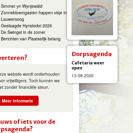
Simmer yn Wynjewâld
Zonnebloemgasten happen visje in
Lauwersoog
Geslaagde Hynstedei 2026
De Swingel in de zomer
Berichten van Plaatselijk belang
Dorpsagenda
verteren?
Cafetaria weer
open
eze website wordt onderhouden
13-08-2026
oor vrijwilligers. Toch kunnen we
iet zonder financiële steun.
Meer informatie
uws of iets voor de
rpsagenda?