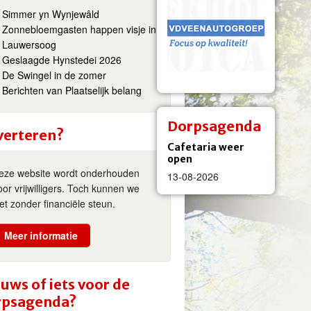
Simmer yn Wynjewâld
Zonnebloemgasten happen visje in
Lauwersoog
Geslaagde Hynstedei 2026
De Swingel in de zomer
Berichten van Plaatselijk belang
Dorpsagenda
verteren?
Cafetaria weer
open
eze website wordt onderhouden
13-08-2026
oor vrijwilligers. Toch kunnen we
iet zonder financiële steun.
Meer informatie
uws of iets voor de
rpsagenda?