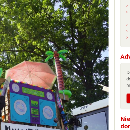
Ad
D
d
n
Nie
do