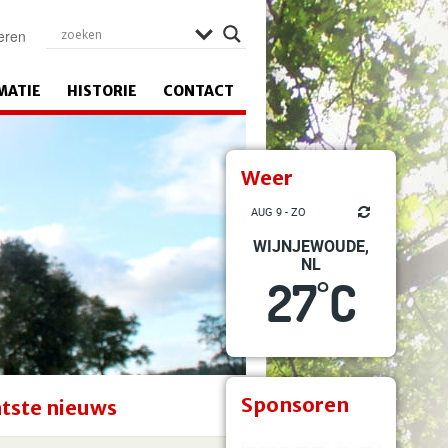
eren
MATIE
HISTORIE
CONTACT
Weer
AUG 9 - ZO
WIJNJEWOUDE,
NL
27
C
°
Sponsoren
tste nieuws