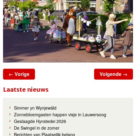
← Vorige
Volgende →
Laatste nieuws
Simmer yn Wynjewâld
Zonnebloemgasten happen visje in Lauwersoog
Geslaagde Hynstedei 2026
De Swingel in de zomer
Berichten van Plaatselijk belang