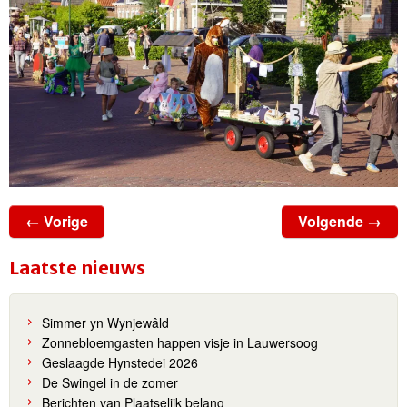
← Vorige
Volgende →
Laatste nieuws
Simmer yn Wynjewâld
Zonnebloemgasten happen visje in Lauwersoog
Geslaagde Hynstedei 2026
De Swingel in de zomer
Berichten van Plaatselijk belang