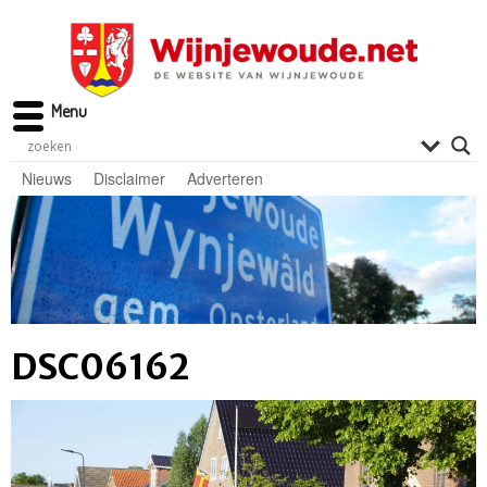
Menu
Nieuws
Disclaimer
Adverteren
DSC06162