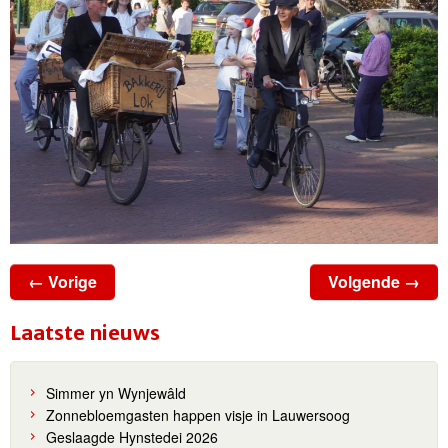
← Vorige
Volgende →
Laatste nieuws
Simmer yn Wynjewâld
Zonnebloemgasten happen visje in Lauwersoog
Geslaagde Hynstedei 2026