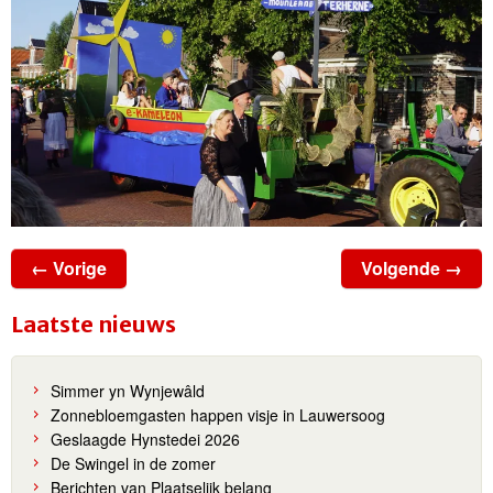
← Vorige
Volgende →
Laatste nieuws
Simmer yn Wynjewâld
Zonnebloemgasten happen visje in Lauwersoog
Geslaagde Hynstedei 2026
De Swingel in de zomer
Berichten van Plaatselijk belang