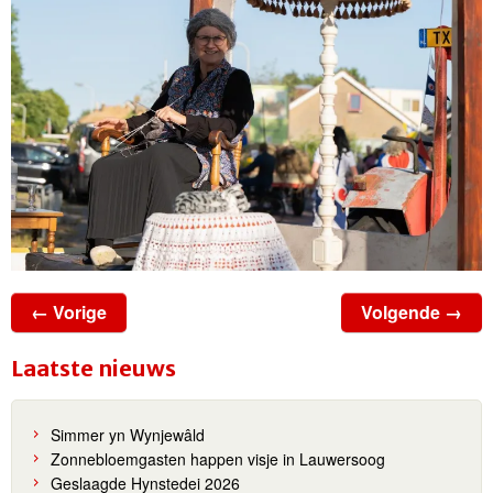
← Vorige
Volgende →
Laatste nieuws
Simmer yn Wynjewâld
Zonnebloemgasten happen visje in Lauwersoog
Geslaagde Hynstedei 2026