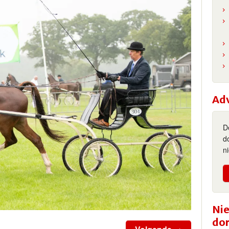
Ad
D
d
n
Nie
do