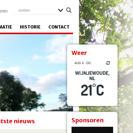
eren
MATIE
HISTORIE
CONTACT
Weer
AUG 6 - DO
WIJNJEWOUDE,
NL
21
C
°
Sponsoren
tste nieuws