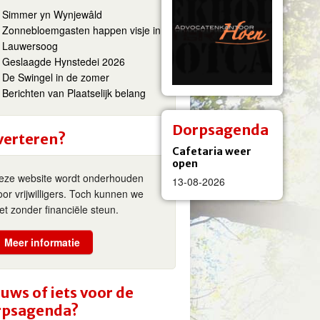
Simmer yn Wynjewâld
Zonnebloemgasten happen visje in
Lauwersoog
Geslaagde Hynstedei 2026
De Swingel in de zomer
Berichten van Plaatselijk belang
Dorpsagenda
verteren?
Cafetaria weer
open
eze website wordt onderhouden
13-08-2026
oor vrijwilligers. Toch kunnen we
iet zonder financiële steun.
Meer informatie
uws of iets voor de
rpsagenda?