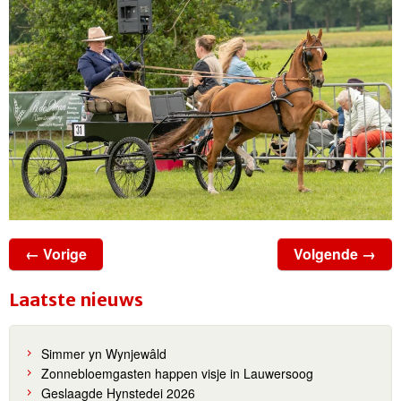
← Vorige
Volgende →
Laatste nieuws
Simmer yn Wynjewâld
Zonnebloemgasten happen visje in Lauwersoog
Geslaagde Hynstedei 2026